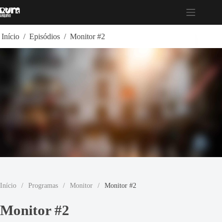
Pular
para
o
conteúdo
Início
/
Episódios
/
Monitor #2
Início
/
Programas
/
Monitor
/
Monitor #2
Monitor #2