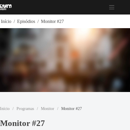
Pular
para
o
conteúdo
Início
/
Episódios
/
Monitor #27
Início
/
Programas
/
Monitor
/
Monitor #27
Monitor #27