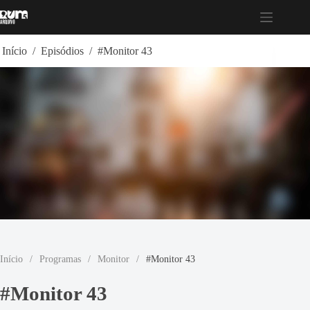
Pular
para
o
conteúdo
Início
/
Episódios
/
#Monitor 43
Início
/
Programas
/
Monitor
/
#Monitor 43
#Monitor 43