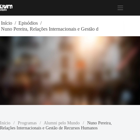
Pular
para
o
conteúdo
Início
/
Episódios
/
Nuno Pereira, Relações Internacionais e Gestão de Recursos Humano
Início
/
Programas
/
Alumni pelo Mundo
/
Nuno Pereira,
Relações Internacionais e Gestão de Recursos Humanos