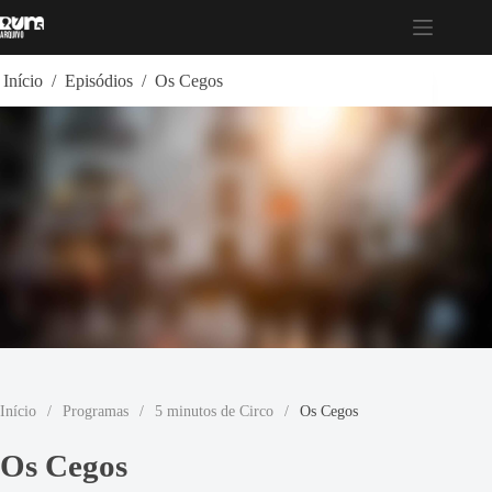
Pular
para
o
conteúdo
Início
/
Episódios
/
Os Cegos
Início
/
Programas
/
5 minutos de Circo
/
Os Cegos
Os Cegos