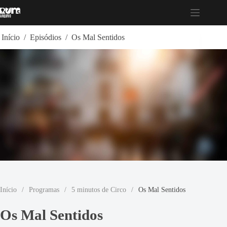
Pular
para
o
conteúdo
Início
/
Episódios
/
Os Mal Sentidos
Início
/
Programas
/
5 minutos de Circo
/
Os Mal Sentidos
Os Mal Sentidos