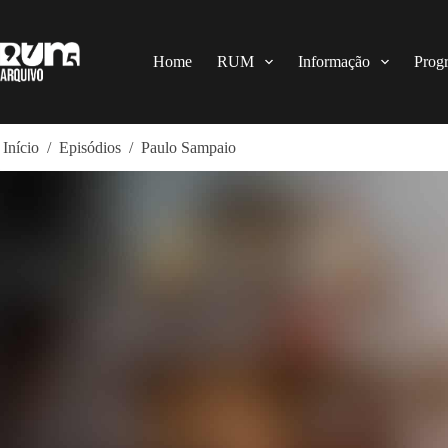
Pular
para
o
conteúdo
Home
RUM
Informação
Prog
Início
/
Episódios
/
Paulo Sampaio