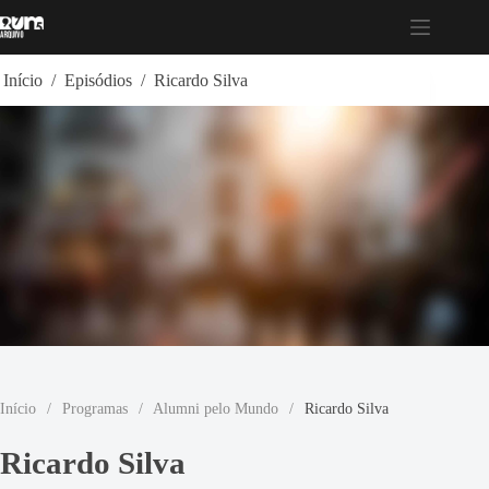
Pular
para
o
conteúdo
Início
/
Episódios
/
Ricardo Silva
Início
/
Programas
/
Alumni pelo Mundo
/
Ricardo Silva
Ricardo Silva