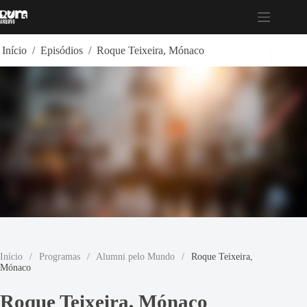
Pular
para
o
conteúdo
Início
/
Episódios
/
Roque Teixeira, Mónaco
Início
/
Programas
/
Alumni pelo Mundo
/
Roque Teixeira,
Mónaco
Roque Teixeira, Mónaco