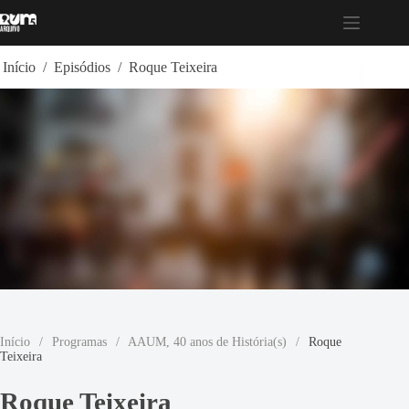
Pular
para
o
conteúdo
Início
/
Episódios
/
Roque Teixeira
Início
/
Programas
/
AAUM, 40 anos de História(s)
/
Roque
Teixeira
Roque Teixeira