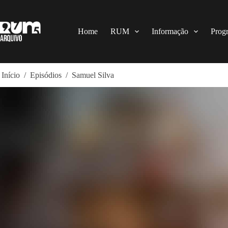
Pular
para
o
conteúdo
Home
RUM
Informação
Prog
Início
/
Episódios
/
Samuel Silva