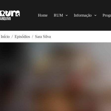
Pular
para
o
conteúdo
Home
RUM
Informação
Prog
Início
/
Episódios
/
Sara Silva