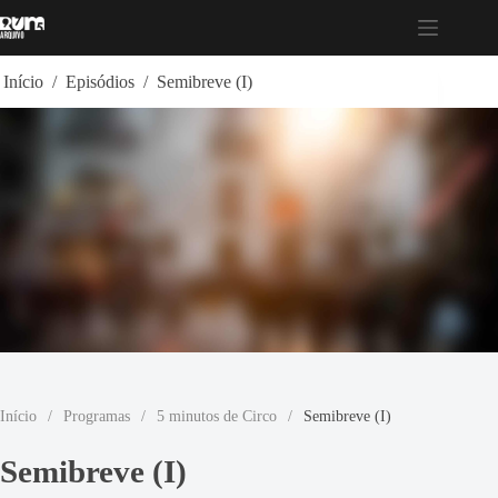
Pular
para
o
conteúdo
Início
/
Episódios
/
Semibreve (I)
Início
/
Programas
/
5 minutos de Circo
/
Semibreve (I)
Semibreve (I)