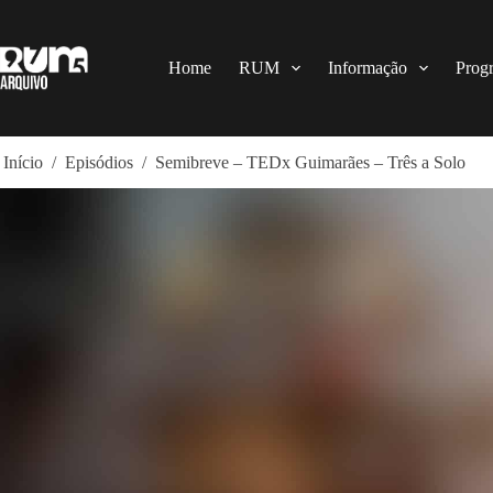
Pular
para
o
conteúdo
Home
RUM
Informação
Prog
Início
/
Episódios
/
Semibreve – TEDx Guimarães – Três a Solo