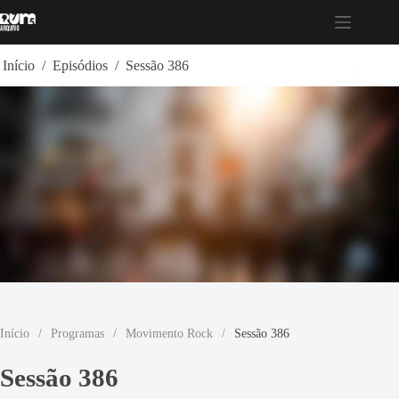
Pular
para
o
conteúdo
Início
/
Episódios
/
Sessão 386
Início
/
Programas
/
Movimento Rock
/
Sessão 386
Sessão 386