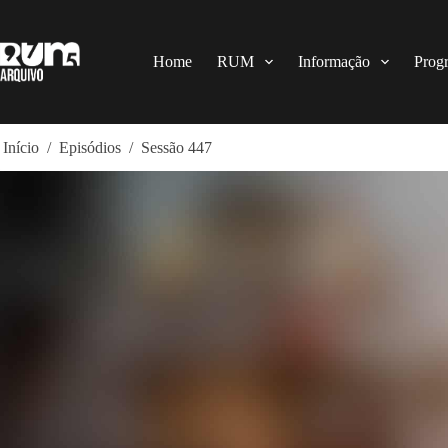
Pular
para
o
conteúdo
Home
RUM
Informação
Prog
Início
/
Episódios
/
Sessão 447