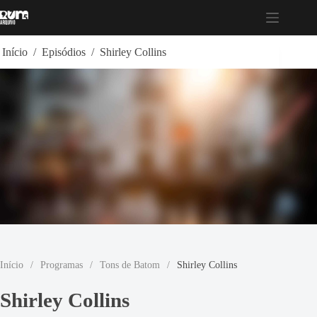
Pular
para
o
conteúdo
Início
/
Episódios
/
Shirley Collins
Início
/
Programas
/
Tons de Batom
/
Shirley Collins
Shirley Collins