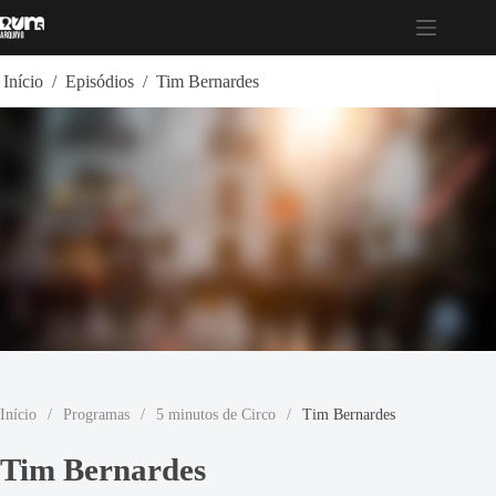
Pular
para
o
conteúdo
Início
/
Episódios
/
Tim Bernardes
Início
/
Programas
/
5 minutos de Circo
/
Tim Bernardes
Tim Bernardes