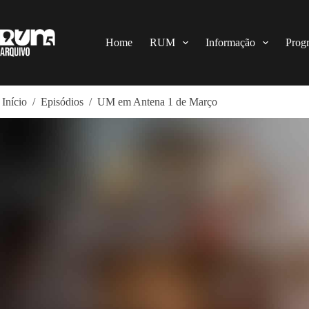
Pular
para
o
conteúdo
Home
RUM
Informação
Prog
Início
/
Episódios
/
UM em Antena 1 de Março