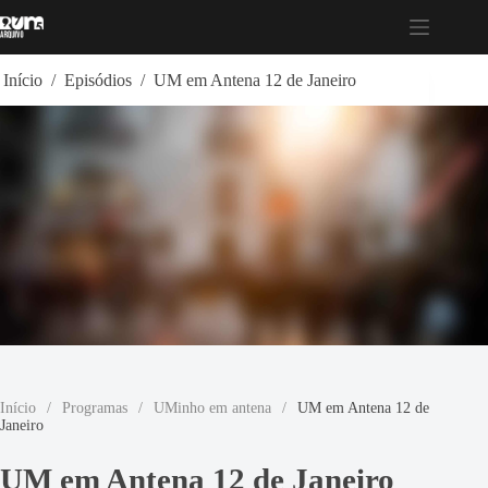
Pular
para
o
conteúdo
Início
/
Episódios
/
UM em Antena 12 de Janeiro
Início
/
Programas
/
UMinho em antena
/
UM em Antena 12 de
Janeiro
UM em Antena 12 de Janeiro