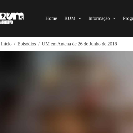
Pular
para
o
conteúdo
Home
RUM
Informação
Prog
Início
/
Episódios
/
UM em Antena de 26 de Junho de 2018