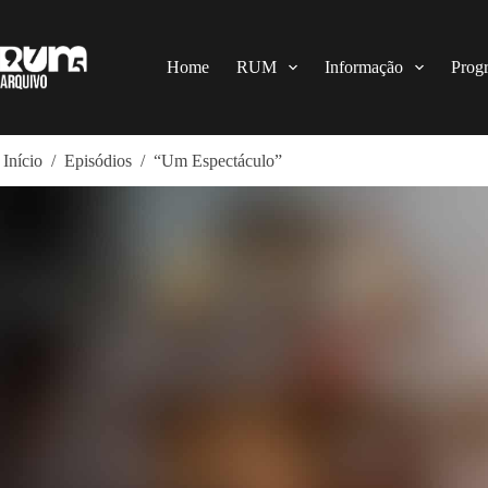
Pular
para
o
conteúdo
Home
RUM
Informação
Prog
Início
/
Episódios
/
“Um Espectáculo”