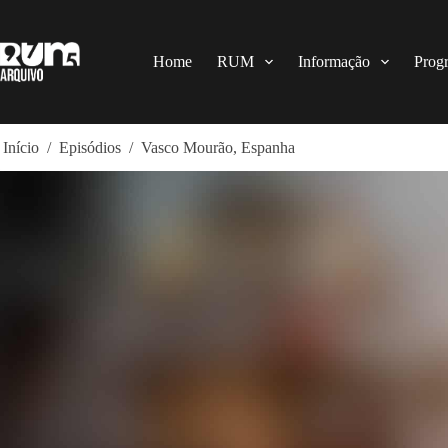
Pular
para
o
conteúdo
Home
RUM
Informação
Prog
Início
/
Episódios
/
Vasco Mourão, Espanha