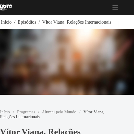
Pular
para
o
conteúdo
Início
/
Episódios
/
Vítor Viana, Relações Internacionais
Início
/
Programas
/
Alumni pelo Mundo
/
Vítor Viana,
Relações Internacionais
Vítor Viana, Relações