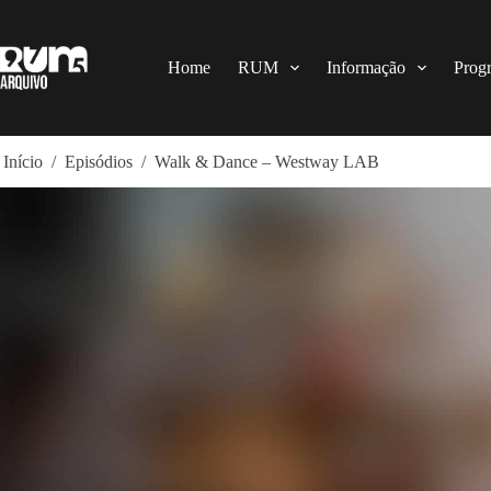
Pular
para
o
conteúdo
Home
RUM
Informação
Prog
Início
/
Episódios
/
Walk & Dance – Westway LAB