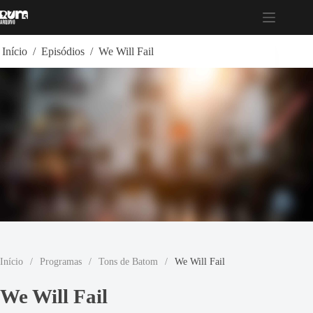
Pular
para
o
conteúdo
Início
/
Episódios
/
We Will Fail
Início
/
Programas
/
Tons de Batom
/
We Will Fail
We Will Fail