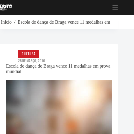
Pular
para
o
conteúdo
Início
/
Escola de dança de Braga vence 11 medalhas em prova mund
Cultura
28 de Março, 2016
Escola de dança de Braga vence 11 medalhas em prova
mundial