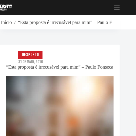
Pular
para
o
conteúdo
Início
/
“Esta proposta é irrecusável para mim” – Paulo Fonseca
Desporto
31 de Maio, 2016
“Esta proposta é irrecusável para mim” – Paulo Fonseca