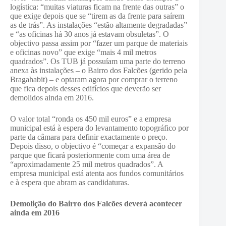
logística: “muitas viaturas ficam na frente das outras” o
que exige depois que se “tirem as da frente para saírem
as de trás”. As instalações “estão altamente degradadas”
e “as oficinas há 30 anos já estavam obsuletas”. O
objectivo passa assim por “fazer um parque de materiais
e oficinas novo” que exige “mais 4 mil metros
quadrados”. Os TUB já possuíam uma parte do terreno
anexa às instalações – o Bairro dos Falcões (gerido pela
Bragahabit) – e optaram agora por comprar o terreno
que fica depois desses edifícios que deverão ser
demolidos ainda em 2016.
O valor total “ronda os 450 mil euros” e a empresa
municipal está à espera do levantamento topográfico por
parte da câmara para definir exactamente o preço.
Depois disso, o objectivo é “começar a expansão do
parque que ficará posteriormente com uma área de
“aproximadamente 25 mil metros quadrados”. A
empresa municipal está atenta aos fundos comunitários
e à espera que abram as candidaturas.
Demolição do Bairro dos Falcões deverá acontecer
ainda em 2016