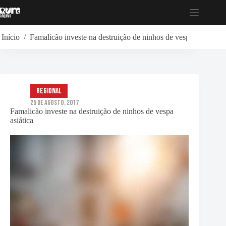
Pular
para
o
conteúdo
Início
/
Famalicão investe na destruição de ninhos de vespa asiática
Regional
25 de Agosto, 2017
Famalicão investe na destruição de ninhos de vespa
asiática