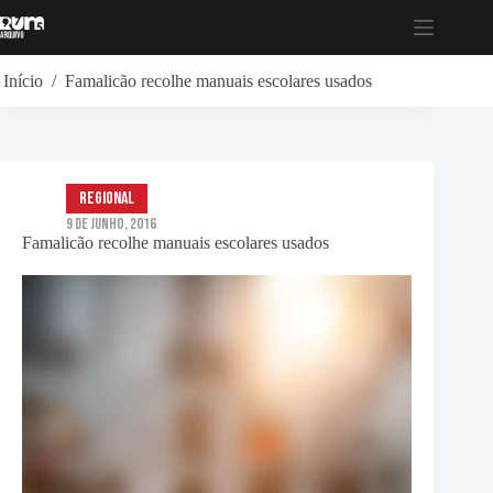
Pular
para
o
conteúdo
Início
/
Famalicão recolhe manuais escolares usados
Regional
9 de Junho, 2016
Famalicão recolhe manuais escolares usados