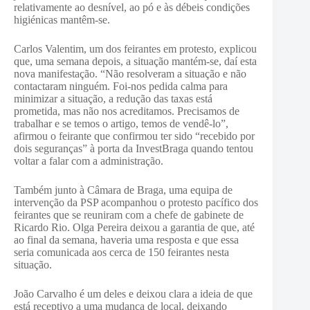
relativamente ao desnível, ao pó e às débeis condições
higiénicas mantêm-se.
Carlos Valentim, um dos feirantes em protesto, explicou
que, uma semana depois, a situação mantém-se, daí esta
nova manifestação. “Não resolveram a situação e não
contactaram ninguém. Foi-nos pedida calma para
minimizar a situação, a redução das taxas está
prometida, mas não nos acreditamos. Precisamos de
trabalhar e se temos o artigo, temos de vendê-lo”,
afirmou o feirante que confirmou ter sido “recebido por
dois seguranças” à porta da InvestBraga quando tentou
voltar a falar com a administração.
Também junto à Câmara de Braga, uma equipa de
intervenção da PSP acompanhou o protesto pacífico dos
feirantes que se reuniram com a chefe de gabinete de
Ricardo Rio. Olga Pereira deixou a garantia de que, até
ao final da semana, haveria uma resposta e que essa
seria comunicada aos cerca de 150 feirantes nesta
situação.
João Carvalho é um deles e deixou clara a ideia de que
está receptivo a uma mudança de local, deixando