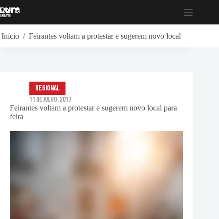
Pular
para
o
conteúdo
Início
/
Feirantes voltam a protestar e sugerem novo local para feira
Regional
11 de Julho, 2017
Feirantes voltam a protestar e sugerem novo local para
feira