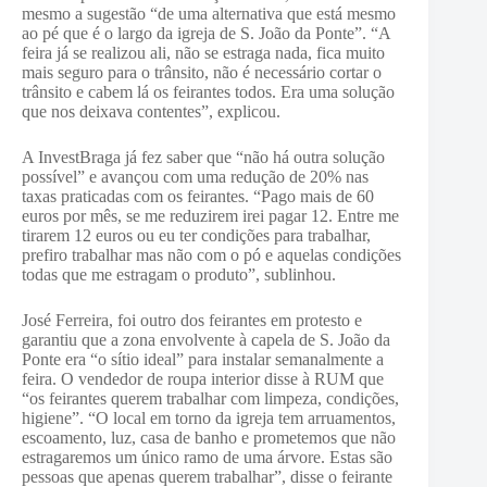
mesmo a sugestão “de uma alternativa que está mesmo
ao pé que é o largo da igreja de S. João da Ponte”. “A
feira já se realizou ali, não se estraga nada, fica muito
mais seguro para o trânsito, não é necessário cortar o
trânsito e cabem lá os feirantes todos. Era uma solução
que nos deixava contentes”, explicou.
A InvestBraga já fez saber que “não há outra solução
possível” e avançou com uma redução de 20% nas
taxas praticadas com os feirantes. “Pago mais de 60
euros por mês, se me reduzirem irei pagar 12. Entre me
tirarem 12 euros ou eu ter condições para trabalhar,
prefiro trabalhar mas não com o pó e aquelas condições
todas que me estragam o produto”, sublinhou.
José Ferreira, foi outro dos feirantes em protesto e
garantiu que a zona envolvente à capela de S. João da
Ponte era “o sítio ideal” para instalar semanalmente a
feira. O vendedor de roupa interior disse à RUM que
“os feirantes querem trabalhar com limpeza, condições,
higiene”. “O local em torno da igreja tem arruamentos,
escoamento, luz, casa de banho e prometemos que não
estragaremos um único ramo de uma árvore. Estas são
pessoas que apenas querem trabalhar”, disse o feirante