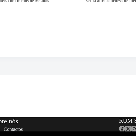
ores com menos de 50 anos
Velha abre concurso de idei
bre nós
RUM S
Contactos
Equipa