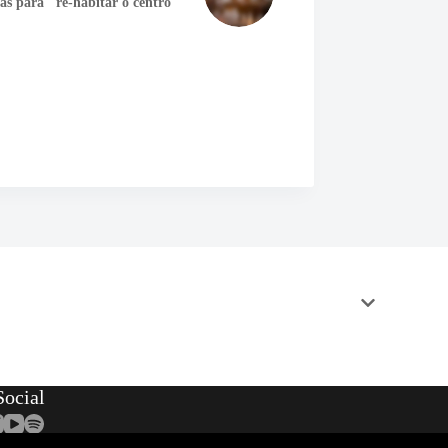
as para "re-habitar o centro"
ocial