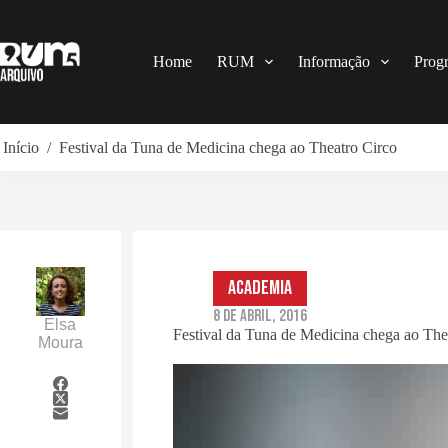
Pular
para
o
conteúdo
Home
RUM
Informação
Prog
Início
/
Festival da Tuna de Medicina chega ao Theatro Circo
Academia
8 de Abril, 2016
Elsa
Festival da Tuna de Medicina chega ao The
Moura