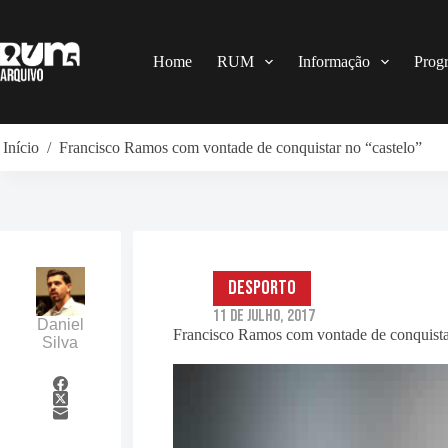
Pular
para
o
conteúdo
Home
RUM
Informação
Prog
Início
/
Francisco Ramos com vontade de conquistar no “castelo”
Desporto
11 de Julho, 2017
Daniel
Francisco Ramos com vontade de conquista
Silva