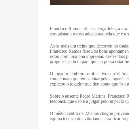
Francisco Ramos foi, esta terça-feira, a v
conquistar a massa adepta naquela que é a s
Após mais um treino que decorreu no estági
Francisco Ramos frisou os bons apontamento
estou com uma boa impressão destes dois pr
grupo esteja bem para que eu possa estar b
O jogador lembrou os objectivos do Vitória
campeonato queremos lutar pelos lugares cim
explicou o jogador que deu conta que “a est
Sobre o ausente Pedro Martins, Francisco R
feedback que dão e a julgar pelo impacto q
O médio centro de 22 anos chegou provenie
equipa técnica dos vitorianos para ficar no p