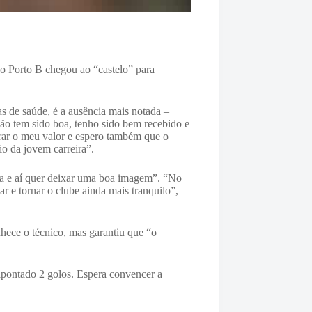
do Porto B chegou ao “castelo” para
s de saúde, é a ausência mais notada –
ção tem sido boa, tenho sido bem recebido e
trar o meu valor e espero também que o
io da jovem carreira”.
opa e aí quer deixar uma boa imagem”. “No
r e tornar o clube ainda mais tranquilo”,
hece o técnico, mas garantiu que “o
apontado 2 golos. Espera convencer a