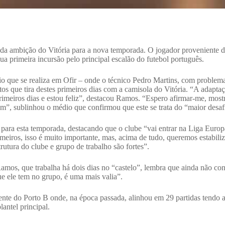
oz da ambição do Vitória para a nova temporada. O jogador proveniente 
ua primeira incursão pelo principal escalão do futebol português.
o que se realiza em Ofir – onde o técnico Pedro Martins, com problema
s que tira destes primeiros dias com a camisola do Vitória. “A adapta
imeiros dias e estou feliz”, destacou Ramos. “Espero afirmar-me, mos
em”, sublinhou o médio que confirmou que este se trata do “maior desaf
 para esta temporada, destacando que o clube “vai entrar na Liga Eur
eiros, isso é muito importante, mas, acima de tudo, queremos estabiliza
rutura do clube e grupo de trabalho são fortes”.
amos, que trabalha há dois dias no “castelo”, lembra que ainda não con
ue ele tem no grupo, é uma mais valia”.
nte do Porto B onde, na época passada, alinhou em 29 partidas tendo 
lantel principal.