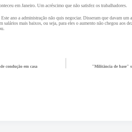
conteceu em Janeiro. Um acréscimo que não satisfez os trabalhadores.
. Este ano a administração não quis negociar. Disseram que davam um
 salários mais baixos, ou seja, para eles o aumento não chegou aos dez
ou.
a de condução em casa
"Militância de base" s