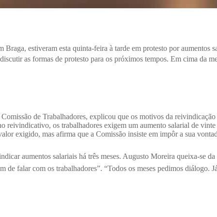
m Braga, estiveram esta quinta-feira à tarde em protesto por aumentos sa
 discutir as formas de protesto para os próximos tempos.
Em cima da me
missão de Trabalhadores, explicou que os motivos da reivindicação tê
no reivindicativo, os trabalhadores exigem um aumento salarial de vint
 valor exigido, mas afirma que a Comissão insiste em impôr a sua vonta
vindicar aumentos salariais há três meses. Augusto Moreira queixa-se da 
m de falar com os trabalhadores”. “Todos os meses pedimos diálogo. Já