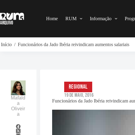
Pular
para
o
conteúdo
Home
RUM
Informação
Prog
Início
/
Funcionários da Jado Ibéria reivindicam aumentos salariais
Regional
19 de Maio, 2016
Mafald
Funcionários da Jado Ibéria reivindicam aum
a
Oliveir
a