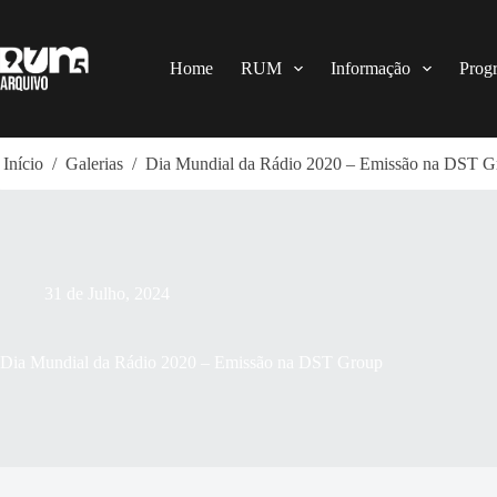
Pular
para
o
conteúdo
Home
RUM
Informação
Prog
Início
/
Galerias
/
Dia Mundial da Rádio 2020 – Emissão na DST G
31 de Julho, 2024
Dia Mundial da Rádio 2020 – Emissão na DST Group