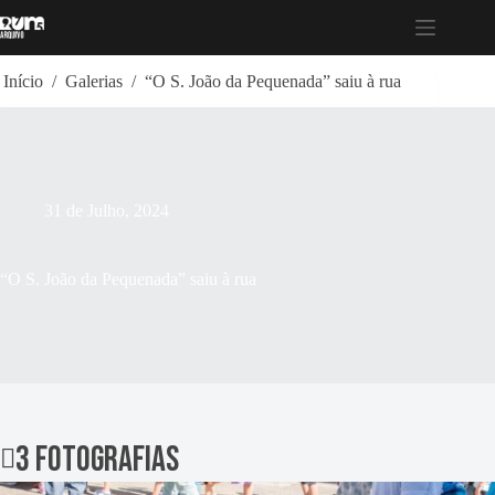
Pular
para
o
conteúdo
Início
/
Galerias
/
“O S. João da Pequenada” saiu à rua
31 de Julho, 2024
“O S. João da Pequenada” saiu à rua
3 fotografias