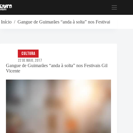
Pular
para
o
conteúdo
Início
/
Gangue de Guimarães “anda à solta” nos Festivais Gil Vicent
Cultura
22 de Maio, 2017
Gangue de Guimarães “anda à solta” nos Festivais Gil
Vicente