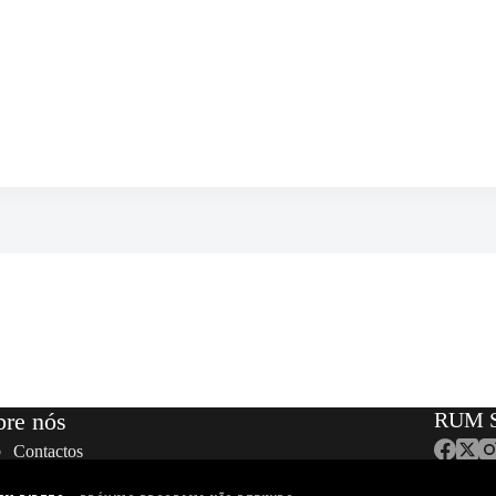
bre nós
RUM S
Contactos
Equipa
Localização