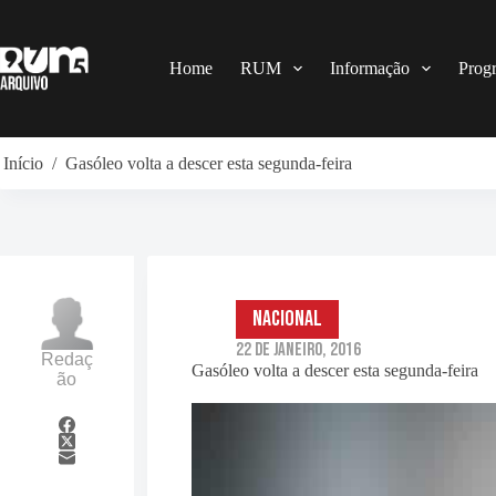
Pular
para
o
conteúdo
Home
RUM
Informação
Prog
Início
/
Gasóleo volta a descer esta segunda-feira
Nacional
22 de Janeiro, 2016
Redaç
Gasóleo volta a descer esta segunda-feira
ão