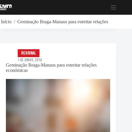
Pular
para
o
conteúdo
Início
/
Geminação Braga-Manaus para estreitar relações económicas
Regional
1 de Junho, 2016
Geminação Braga-Manaus para estreitar relações
económicas