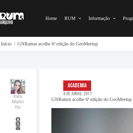
Pular
para
o
conteúdo
Home
RUM
Informação
Prog
Início
/
GNRation acolhe 6ª edição do GeoMeetup
Academia
9 de Junho, 2017
Inês
GNRation acolhe 6ª edição do GeoMeetup
Marin
ho