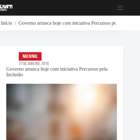
Pular
para
o
conteúdo
Início
/
Governo arranca hoje com iniciativa Percursos pela Inclusão
Nacional
27 de Janeiro, 2016
Governo arranca hoje com iniciativa Percursos pela
Inclusão