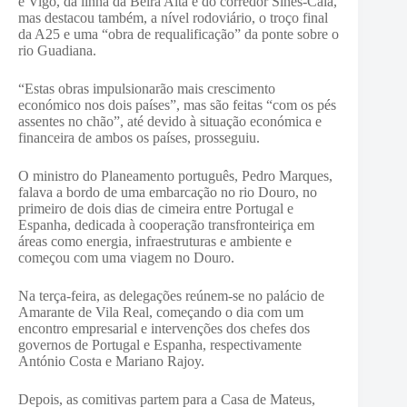
e Vigo, da linha da Beira Alta e do corredor Sines-Caia,
mas destacou também, a nível rodoviário, o troço final
da A25 e uma “obra de requalificação” da ponte sobre o
rio Guadiana.
“Estas obras impulsionarão mais crescimento
económico nos dois países”, mas são feitas “com os pés
assentes no chão”, até devido à situação económica e
financeira de ambos os países, prosseguiu.
O ministro do Planeamento português, Pedro Marques,
falava a bordo de uma embarcação no rio Douro, no
primeiro de dois dias de cimeira entre Portugal e
Espanha, dedicada à cooperação transfronteiriça em
áreas como energia, infraestruturas e ambiente e
começou com uma viagem no Douro.
Na terça-feira, as delegações reúnem-se no palácio de
Amarante de Vila Real, começando o dia com um
encontro empresarial e intervenções dos chefes dos
governos de Portugal e Espanha, respectivamente
António Costa e Mariano Rajoy.
Depois, as comitivas partem para a Casa de Mateus,