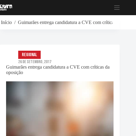
Pular
para
o
conteúdo
Início
/
Guimarães entrega candidatura a CVE com críticas da oposiç
Regional
26 de Setembro, 2017
Guimarães entrega candidatura a CVE com críticas da
oposição