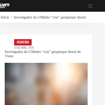
Pular
para
o
conteúdo
Início
/
Investigador da UMinho “cria” geoparque litoral de Viana
Academia
22 de Abril, 2016
Investigador da UMinho “cria” geoparque litoral de
Viana