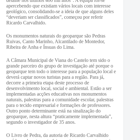
detalhe nos últimos 400 mil anos”. A equipa foi-se
apercebendo que existiam vários locais com interesse
geológico, consolidando-se a ideia de que alguns deles
“deveriam ser classificados”, começou por referir
Ricardo Carvalhido.
Os monumentos naturais do geoparque são Pedras
Ruivas, Canto Marinho, Alcantilado de Montedor,
Ribeira de Anha e Ínsuas do Lima.
A Câmara Municipal de Viana do Castelo tem sido o
grande parceiro do grupo de investigação até porque o
geoparque tem todo o interesse para a população local e
deverá captar novos turistas para a região. Para já,
decorre a primeira etapa deste processo de
desenvolvimento local, social e ambiental. Estão a ser
implementadas acções educativas nos monumentos
naturais, palestras para a comunidade escolar, palestras
para o tecido empresarial e formações de professores.
Outro ponto determinante está na sinalização do
geoparque, nesta altura “praticamente implementada”,
segundo o investigador de 35 anos.
O Livro de Pedra, da autoria de Ricardo Carvalhido