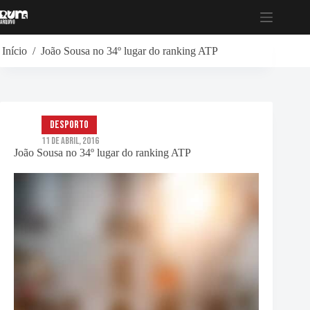
Pular
para
o
conteúdo
Início
/
João Sousa no 34º lugar do ranking ATP
Desporto
11 de Abril, 2016
João Sousa no 34º lugar do ranking ATP