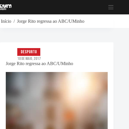
Pular
para
o
conteúdo
Início
/
Jorge Rito regressa ao ABC/UMinho
Desporto
10 de Maio, 2017
Jorge Rito regressa ao ABC/UMinho