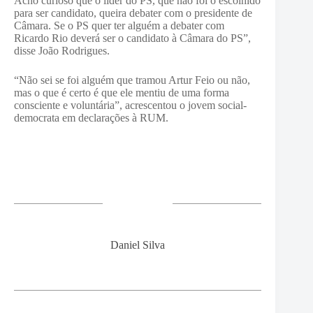
Acho curioso que o líder do PS, que não foi o escolhido
para ser candidato, queira debater com o presidente de
Câmara. Se o PS quer ter alguém a debater com
Ricardo Rio deverá ser o candidato à Câmara do PS”,
disse João Rodrigues.
“Não sei se foi alguém que tramou Artur Feio ou não,
mas o que é certo é que ele mentiu de uma forma
consciente e voluntária”, acrescentou o jovem social-
democrata em declarações à RUM.
Daniel Silva