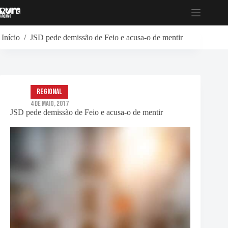
Pular
para
o
conteúdo
Início
/
JSD pede demissão de Feio e acusa-o de mentir
Regional
4 de Maio, 2017
JSD pede demissão de Feio e acusa-o de mentir