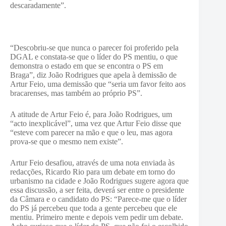
descaradamente”.
“Descobriu-se que nunca o parecer foi proferido pela
DGAL e constata-se que o líder do PS mentiu, o que
demonstra o estado em que se encontra o PS em
Braga”, diz João Rodrigues que apela à demissão de
Artur Feio, uma demissão que “seria um favor feito aos
bracarenses, mas também ao próprio PS”.
A atitude de Artur Feio é, para João Rodrigues, um
“acto inexplicável”, uma vez que Artur Feio disse que
“esteve com parecer na mão e que o leu, mas agora
prova-se que o mesmo nem existe”.
Artur Feio desafiou, através de uma nota enviada às
redacções, Ricardo Rio para um debate em torno do
urbanismo na cidade e João Rodrigues sugere agora que
essa discussão, a ser feita, deverá ser entre o presidente
da Câmara e o candidato do PS: “Parece-me que o líder
do PS já percebeu que toda a gente percebeu que ele
mentiu. Primeiro mente e depois vem pedir um debate.