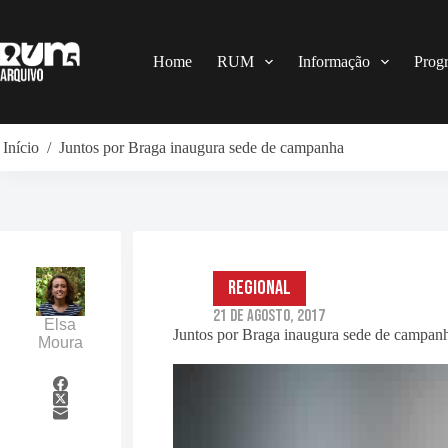
Pular
para
o
conteúdo
Home
RUM
Informação
Prog
Início
/
Juntos por Braga inaugura sede de campanha
Regional
21 de Agosto, 2017
Elsa
Juntos por Braga inaugura sede de campan
Moura