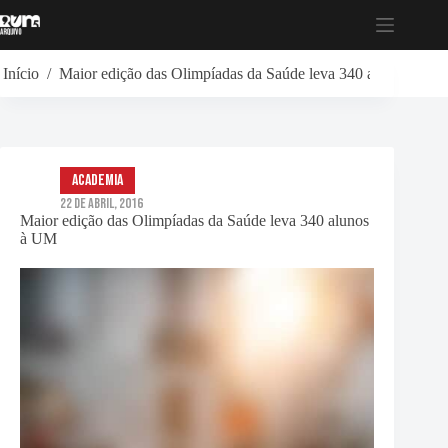
Pular
para
o
conteúdo
Início
/
Maior edição das Olimpíadas da Saúde leva 340 alunos à U
Academia
22 de Abril, 2016
Maior edição das Olimpíadas da Saúde leva 340 alunos
à UM